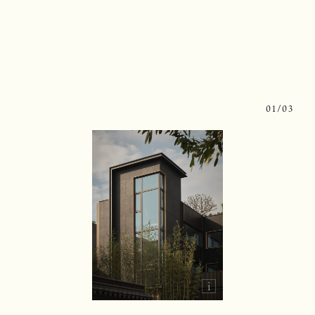
0
1
/0
3