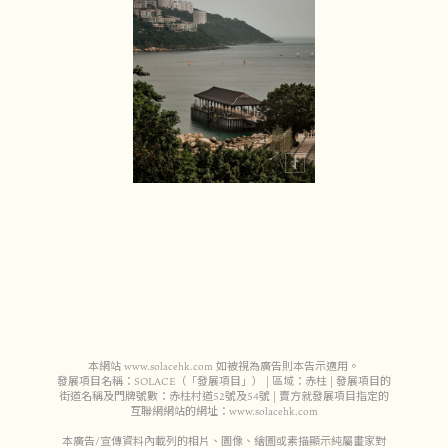
本網站 www.solacehk.com 如被視為廣告則本告示適用。
發展項目名稱：SOLACE（「發展項目」） | 區域：赤柱 | 發展項目的
街道名稱及門牌號數：赤柱村道52號及54號 | 賣方就發展項目指定的
互聯網網站的網址：www.solacehk.com
本廣告/宣傳資料內載列的相片、圖像、繪圖或素描顯示純屬畫家對