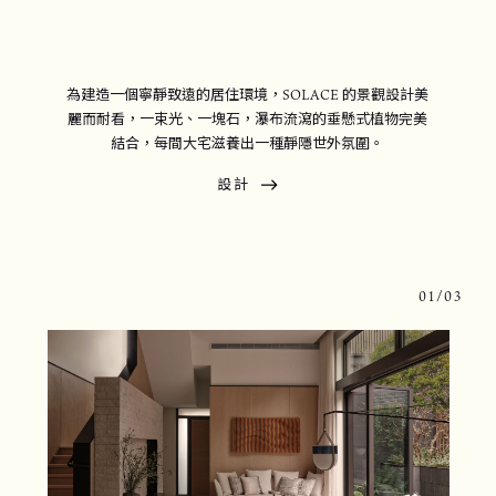
為建造一個寧靜致遠的居住環境，SOLACE 的景觀設計美
麗而耐看，一束光、一塊石，瀑布流瀉的垂懸式植物完美
結合，每間大宅滋養出一種靜隱世外氛圍。
設計
0
1
/0
3